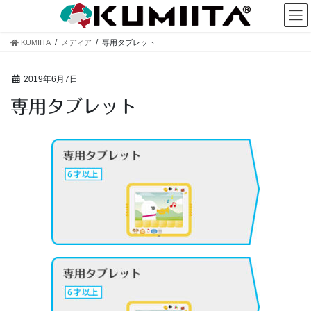
コ
ナ
ン
ビ
テ
ゲ
KUMIITA
メディア
専用タブレット
ン
ー
ツ
シ
へ
ョ
2019年6月7日
ス
ン
専用タブレット
キ
に
ッ
移
プ
動