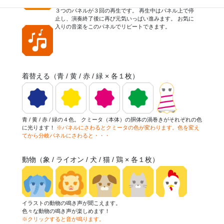
再生します。 再生回数は音符１つのパネルが１回、音符
３つのパネルが３回の再生です。 再生中はパネル上で停
止し、演奏終了後に再び元気いっぱい進みます。 お気に
入りの音楽をこのパネルでリピートできます。
着替える（青 / 黄 / 赤 / 緑 × 各１枚）
青 / 黄 / 赤 / 緑の４色。 クミータ（本体）の胴体の渦巻きがそれぞれの色
に光ります！
※パネルにさわるとクミータの色が変わります。色を変え
てから分岐パネルにさわると・・・
動物（象 / ライオン / 犬 / 猫 / 鶏 × 各１枚）
イラストの動物の鳴き声が聞こえます。
色々な動物の鳴き声が楽しめます！
※クリックすると音が鳴ります。