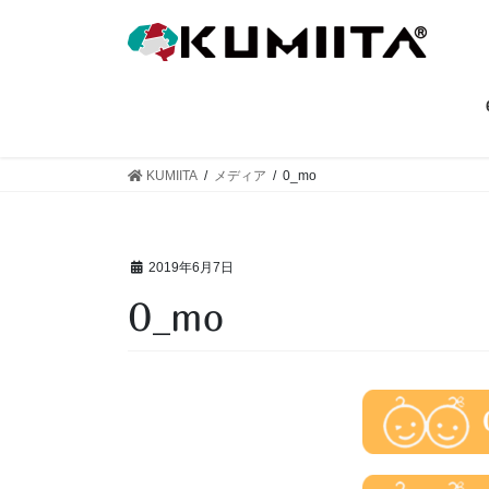
コ
ナ
ン
ビ
テ
ゲ
ン
ー
ツ
シ
へ
ョ
ス
ン
KUMIITA
メディア
0_mo
キ
に
ッ
移
プ
動
2019年6月7日
0_mo