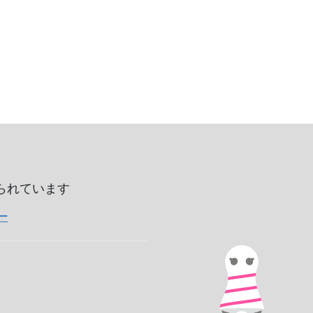
いられています
ー