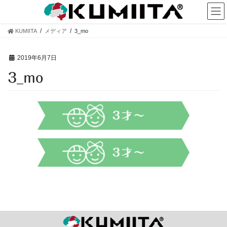
コ
ナ
ン
ビ
テ
ゲ
KUMIITA
メディア
3_mo
ン
ー
ツ
シ
へ
ョ
2019年6月7日
ス
ン
3_mo
キ
に
ッ
移
プ
動