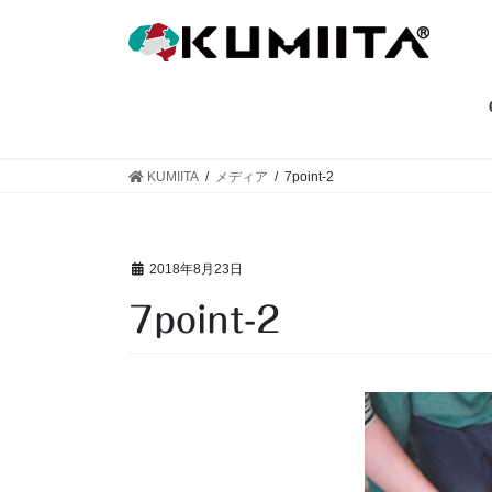
コ
ナ
ン
ビ
テ
ゲ
ン
ー
ツ
シ
へ
ョ
ス
ン
KUMIITA
メディア
7point-2
キ
に
ッ
移
プ
動
2018年8月23日
7point-2