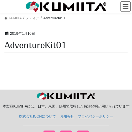
コ
ナ
ン
ビ
テ
ゲ
KUMIITA
メディア
AdventureKit01
ン
ー
ツ
シ
へ
ョ
2019年1月10日
ス
ン
AdventureKit01
キ
に
ッ
移
プ
動
本製品KUMIITAには、日本、米国、欧州で取得した特許発明が用いられています
株式会社ICONについて
お知らせ
プライバシーポリシー