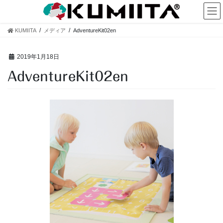
コ
ナ
ン
ビ
テ
ゲ
KUMIITA
メディア
AdventureKit02en
ン
ー
ツ
シ
へ
ョ
2019年1月18日
ス
ン
AdventureKit02en
キ
に
ッ
移
プ
動