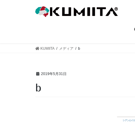
コ
ナ
ン
ビ
テ
ゲ
ン
ー
ツ
シ
へ
ョ
ス
ン
KUMIITA
メディア
b
キ
に
ッ
移
プ
動
2019年5月31日
b