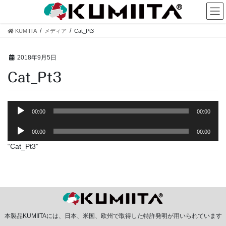
コ
ナ
ン
ビ
テ
ゲ
KUMIITA
メディア
Cat_Pt3
ン
ー
ツ
シ
へ
ョ
2018年9月5日
ス
ン
Cat_Pt3
キ
に
ッ
移
プ
動
音
00:00
00:00
声
音
プ
00:00
00:00
声
レ
“Cat_Pt3”
プ
ー
レ
ヤ
ー
ー
ヤ
ー
本製品KUMIITAには、日本、米国、欧州で取得した特許発明が用いられています