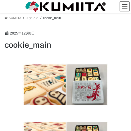
コ
ナ
ン
ビ
テ
ゲ
KUMIITA
メディア
cookie_main
ン
ー
ツ
シ
へ
ョ
2025年12月8日
ス
ン
cookie_main
キ
に
ッ
移
プ
動