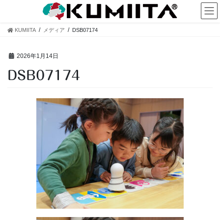
コ
ナ
ン
ビ
テ
ゲ
KUMIITA
メディア
DSB07174
ン
ー
ツ
シ
へ
ョ
2026年1月14日
ス
ン
DSB07174
キ
に
ッ
移
プ
動