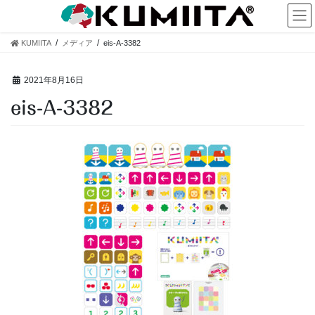
コ
ナ
ン
ビ
テ
ゲ
KUMIITA
メディア
eis-A-3382
ン
ー
ツ
シ
へ
ョ
2021年8月16日
ス
ン
eis-A-3382
キ
に
ッ
移
プ
動