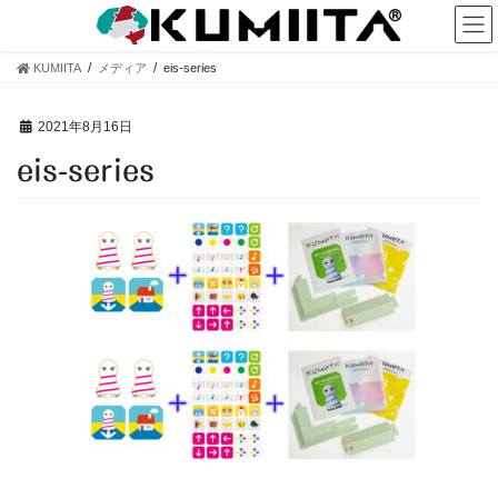
コ
ナ
ン
ビ
テ
ゲ
KUMIITA
メディア
eis-series
ン
ー
ツ
シ
へ
ョ
2021年8月16日
ス
ン
eis-series
キ
に
ッ
移
プ
動