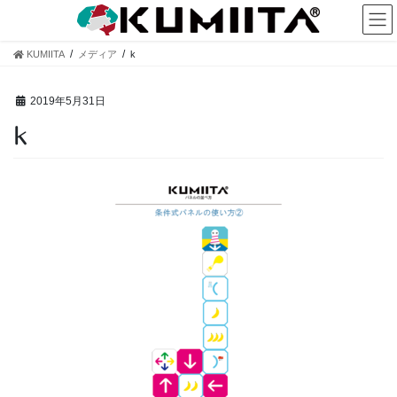
コ
ナ
ン
ビ
テ
ゲ
KUMIITA
メディア
k
ン
ー
ツ
シ
へ
ョ
2019年5月31日
ス
ン
k
キ
に
ッ
移
プ
動