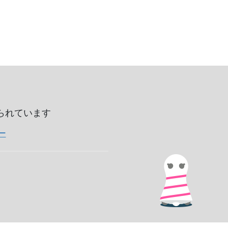
いられています
ー