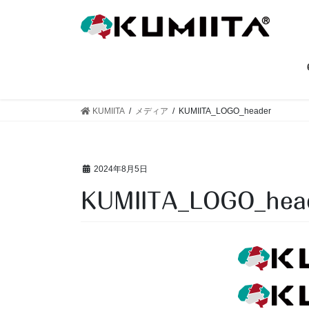
コ
ナ
ン
ビ
テ
ゲ
ン
ー
ツ
シ
へ
ョ
ス
ン
KUMIITA
メディア
KUMIITA_LOGO_header
キ
に
ッ
移
プ
動
2024年8月5日
KUMIITA_LOGO_hea