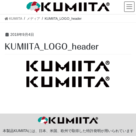
コ
ナ
ン
ビ
テ
ゲ
KUMIITA
メディア
KUMIITA_LOGO_header
ン
ー
ツ
シ
へ
ョ
2018年9月4日
ス
ン
KUMIITA_LOGO_header
キ
に
ッ
移
プ
動
本製品KUMIITAには、日本、米国、欧州で取得した特許発明が用いられています