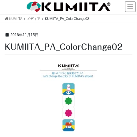
コ
ナ
ン
ビ
テ
ゲ
KUMIITA
メディア
KUMIITA_PA_ColorChange02
ン
ー
ツ
シ
へ
ョ
2018年11月15日
ス
ン
KUMIITA_PA_ColorChange02
キ
に
ッ
移
プ
動