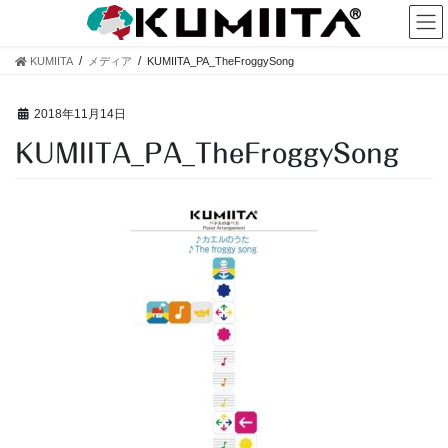
コ
ナ
ン
ビ
テ
ゲ
KUMIITA
メディア
KUMIITA_PA_TheFroggySong
ン
ー
ツ
シ
へ
ョ
2018年11月14日
ス
ン
KUMIITA_PA_TheFroggySong
キ
に
ッ
移
プ
動