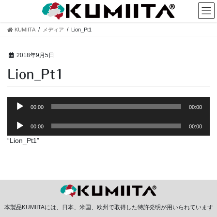
コ
ナ
ン
ビ
テ
ゲ
KUMIITA
メディア
Lion_Pt1
ン
ー
ツ
シ
へ
ョ
2018年9月5日
ス
ン
Lion_Pt1
キ
に
ッ
移
プ
動
音
00:00
00:00
声
音
プ
00:00
00:00
声
レ
“Lion_Pt1”
プ
ー
レ
ヤ
ー
ー
ヤ
ー
本製品KUMIITAには、日本、米国、欧州で取得した特許発明が用いられています