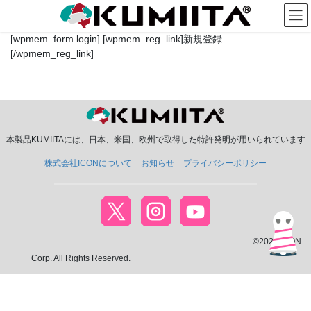
コ
ナ
ン
ビ
テ
ゲ
[wpmem_form login] [wpmem_reg_link]新規登録
ン
ー
[/wpmem_reg_link]
ツ
シ
へ
ョ
ス
ン
キ
に
ッ
移
プ
動
本製品KUMIITAには、日本、米国、欧州で取得した特許発明が用いられています
株式会社ICONについて
お知らせ
プライバシーポリシー