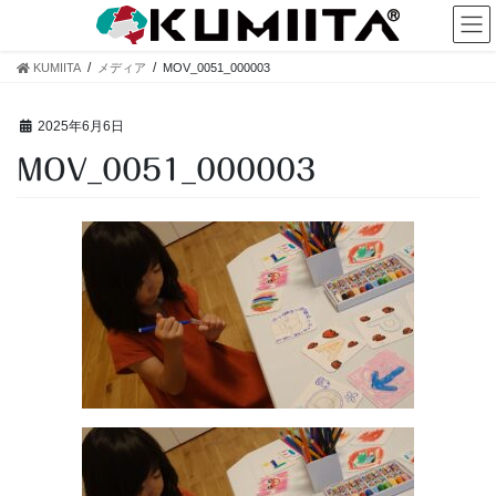
コ
ナ
ン
ビ
テ
ゲ
KUMIITA
メディア
MOV_0051_000003
ン
ー
ツ
シ
へ
ョ
2025年6月6日
ス
ン
MOV_0051_000003
キ
に
ッ
移
プ
動