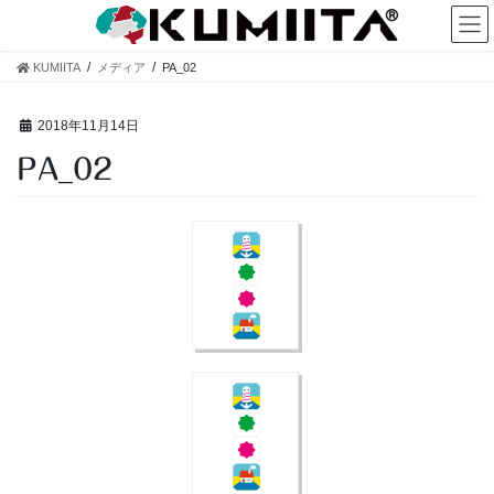
コ
ナ
ン
ビ
テ
ゲ
KUMIITA
メディア
PA_02
ン
ー
ツ
シ
へ
ョ
2018年11月14日
ス
ン
PA_02
キ
に
ッ
移
プ
動