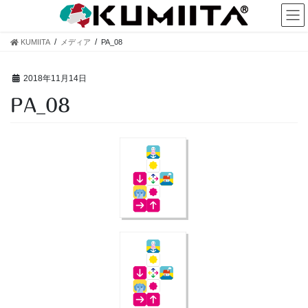
コ
ナ
ン
ビ
テ
ゲ
KUMIITA
メディア
PA_08
ン
ー
ツ
シ
へ
ョ
2018年11月14日
ス
ン
PA_08
キ
に
ッ
移
プ
動