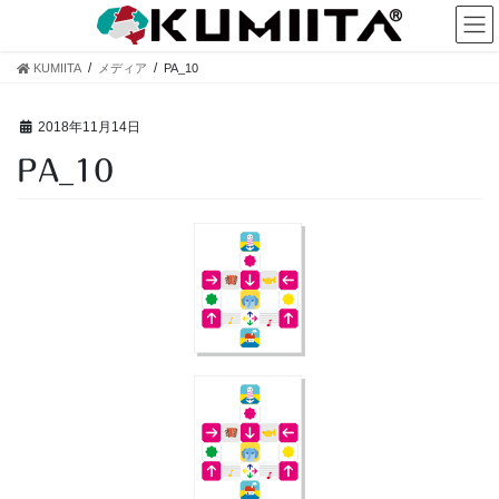
コ
ナ
ン
ビ
テ
ゲ
KUMIITA
メディア
PA_10
ン
ー
ツ
シ
へ
ョ
2018年11月14日
ス
ン
PA_10
キ
に
ッ
移
プ
動