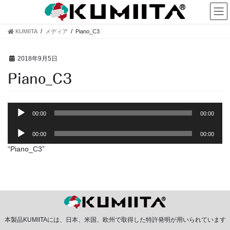
コ
ナ
ン
ビ
テ
ゲ
KUMIITA
メディア
Piano_C3
ン
ー
ツ
シ
へ
ョ
2018年9月5日
ス
ン
Piano_C3
キ
に
ッ
移
プ
動
音
00:00
00:00
声
音
プ
00:00
00:00
声
レ
“Piano_C3”
プ
ー
レ
ヤ
ー
ー
ヤ
ー
本製品KUMIITAには、日本、米国、欧州で取得した特許発明が用いられています