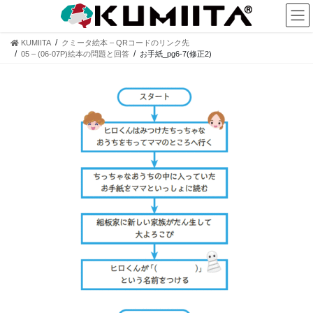
コ
ナ
ン
ビ
テ
ゲ
KUMIITA
クミータ絵本 – QRコードのリンク先
ン
ー
05 – (06-07P)絵本の問題と回答
お手紙_pg6-7(修正2)
ツ
シ
へ
ョ
ス
ン
キ
に
ッ
移
プ
動