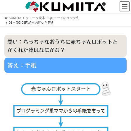
コ
ナ
ン
ビ
テ
ゲ
KUMIITA
クミータ絵本 – QRコードのリンク先
ン
ー
01 – (02-03P)絵本の問いと答え
ツ
シ
へ
ョ
ス
ン
問い：ちっちゃなおうちに赤ちゃんロボットと
キ
に
かくれた物はなにかな？
ッ
移
プ
動
答え：手紙