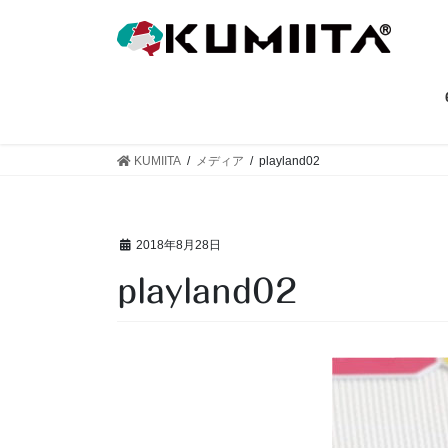
コ
ナ
ン
ビ
テ
ゲ
ン
ー
ツ
シ
へ
ョ
ス
ン
KUMIITA
メディア
playland02
キ
に
ッ
移
プ
動
2018年8月28日
playland02