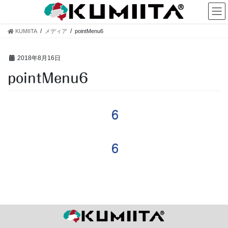
コ
ナ
ン
ビ
テ
ゲ
KUMIITA
メディア
pointMenu6
ン
ー
ツ
シ
へ
ョ
2018年8月16日
ス
ン
pointMenu6
キ
に
ッ
移
プ
動