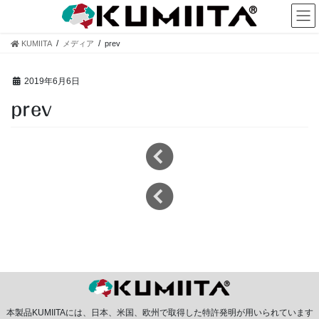
コ
ナ
ン
ビ
テ
ゲ
KUMIITA
メディア
prev
ン
ー
ツ
シ
へ
ョ
2019年6月6日
ス
ン
prev
キ
に
ッ
移
プ
動
本製品KUMIITAには、日本、米国、欧州で取得した特許発明が用いられています