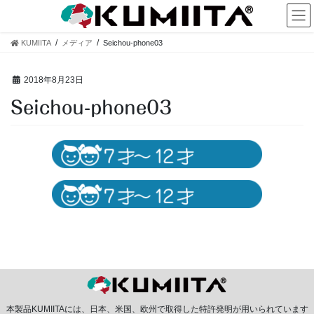
コ
ナ
ン
ビ
テ
ゲ
KUMIITA
メディア
Seichou-phone03
ン
ー
ツ
シ
へ
ョ
2018年8月23日
ス
ン
Seichou-phone03
キ
に
ッ
移
プ
動
本製品KUMIITAには、日本、米国、欧州で取得した特許発明が用いられています