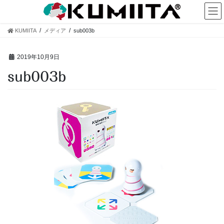
コ
ナ
ン
ビ
テ
ゲ
KUMIITA
メディア
sub003b
ン
ー
ツ
シ
へ
ョ
2019年10月9日
ス
ン
sub003b
キ
に
ッ
移
プ
動