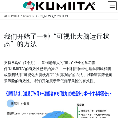
コ
ナ
ン
ビ
テ
ゲ
KUMIITA
homeCN
CN_NEWS_2023.11.21
ン
ー
ツ
シ
へ
ョ
我们开始了一种“可视化大脑运行状
ス
ン
キ
に
态”的方法
ッ
移
プ
動
支持从0岁（7个月）儿童到老年人的“脑力”成长的学习套
件“KUMIITA”的有效性已开始验证。 一种利用神经心理学测试和脑
成像测试来“可视化大脑状况”和“大脑功能”的方法，以验证其降低痴
呆风险的有效性。 我们开始展示降低痴呆风险的有效性。