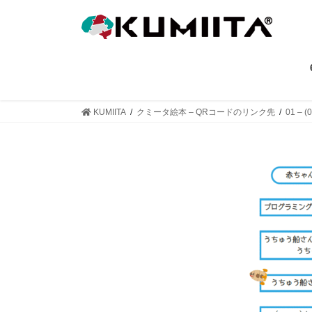
コ
ナ
ン
ビ
テ
ゲ
ン
ー
ツ
シ
へ
ョ
ス
ン
KUMIITA
クミータ絵本 – QRコードのリンク先
01 –
キ
に
ッ
移
プ
動