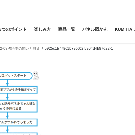
6つのポイント
楽しみ方
商品一覧
パネル図かん
KUMIIT
 (02-03P)絵本の問いと答え
5925c1b778c1b79cc02f5904d4b87d22-1