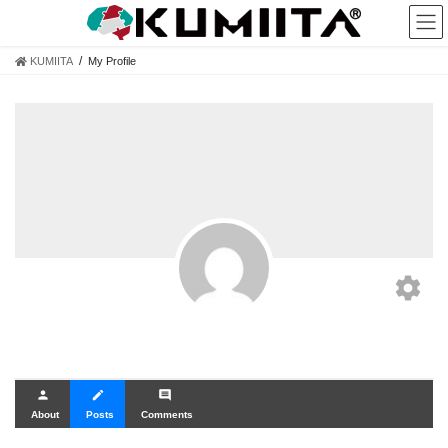
コ
ナ
ン
ビ
テ
ゲ
KUMIITA
My Profile
ン
ー
ツ
シ
へ
ョ
ス
ン
キ
に
ッ
移
プ
動
settings
person
create
comment
About
Posts
Comments