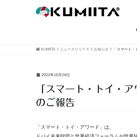
コ
ナ
ン
ビ
テ
ゲ
ン
ー
ツ
シ
へ
ョ
ス
ン
KUMIITA
ニュースリリース
お知らせ
「スマート・
キ
に
ッ
移
プ
動
2022年10月24日
「スマート・トイ・アワード」第４ステージ進出
のご報告
「スマート・トイ・アワード」は、
ドバイ未来財団と世界経済フォーラムが世界N