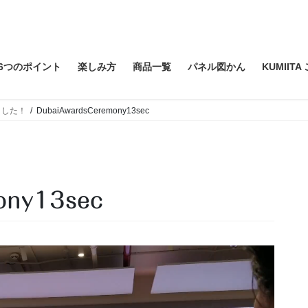
6つのポイント
楽しみ方
商品一覧
パネル図かん
KUMIIT
ました！
DubaiAwardsCeremony13sec
ony13sec