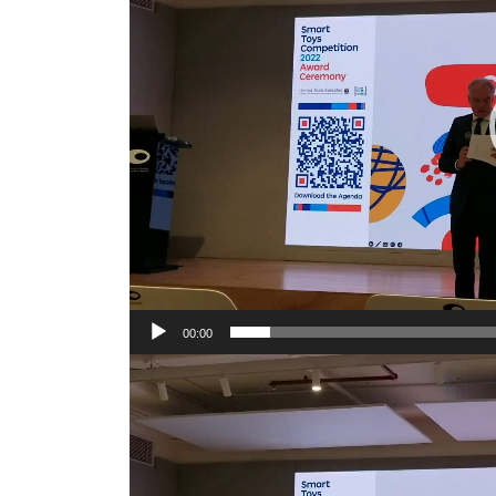
ー
ヤ
ー
00:00
動
画
プ
レ
ー