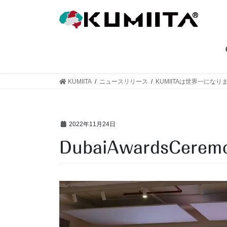
コ
ナ
ン
ビ
テ
ゲ
ン
ー
ツ
シ
へ
ョ
ス
ン
KUMIITA
ニュースリリース
KUMIITAは世界一になり
キ
に
ッ
移
プ
動
2022年11月24日
DubaiAwardsCerem
動
画
プ
レ