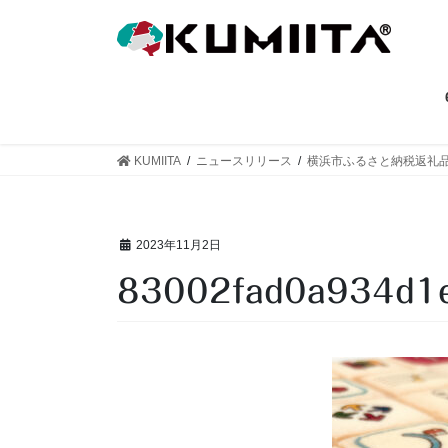
コ
ナ
ン
ビ
テ
ゲ
ン
ー
ツ
シ
へ
ョ
ス
ン
KUMIITA
ニュースリリース
横浜市ふるさと納税返礼
キ
に
ッ
移
プ
動
2023年11月2日
83002fad0a934d1