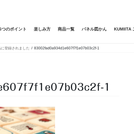
6つのポイント
楽しみ方
商品一覧
パネル図かん
KUMIIT
品に登録されました
83002fad0a934d1e607f7f1e07b03c2f-1
e607f7f1e07b03c2f-1