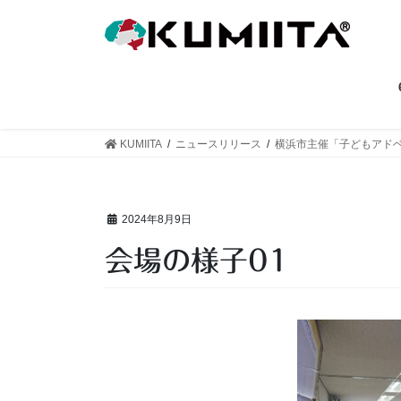
コ
ナ
ン
ビ
テ
ゲ
ン
ー
ツ
シ
へ
ョ
ス
ン
KUMIITA
ニュースリリース
横浜市主催「子どもアドベ
キ
に
ッ
移
プ
動
2024年8月9日
会場の様子01