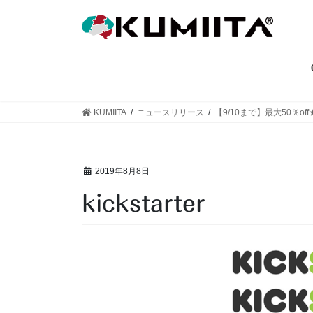
コ
ナ
ン
ビ
テ
ゲ
ン
ー
ツ
シ
へ
ョ
ス
ン
KUMIITA
ニュースリリース
【9/10まで】最大50％off★
キ
に
ッ
移
プ
動
2019年8月8日
kickstarter