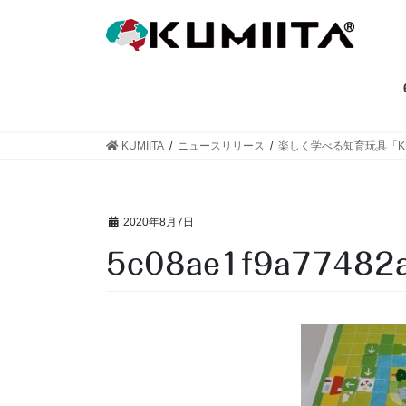
コ
ナ
ン
ビ
テ
ゲ
ン
ー
ツ
シ
へ
ョ
ス
ン
KUMIITA
ニュースリリース
楽しく学べる知育玩具「KU
キ
に
ッ
移
プ
動
2020年8月7日
5c08ae1f9a7748