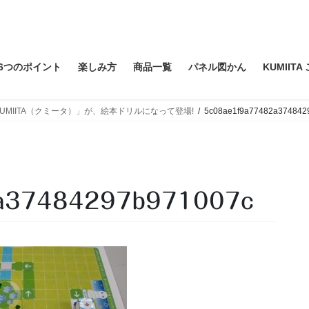
6つのポイント
楽しみ方
商品一覧
パネル図かん
KUMIIT
MIITA（クミータ）」が、絵本ドリルになって登場!
5c08ae1f9a77482a374842
2a37484297b971007c