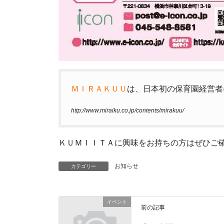
ＭＩＲＡＫＵＵ
は、日本初の保育園経営者
http://www.miraiku.co.jp/contents/mirakuu/
ＫＵＭＩＩＴＡに興味をお持ちの方はぜひご
お知らせ
カテゴリー
イベント
前の記事