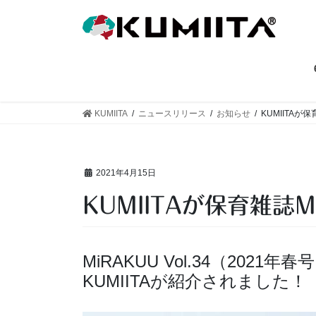
コ
ナ
ン
ビ
テ
ゲ
ン
ー
ツ
シ
へ
ョ
ス
ン
KUMIITA
ニュースリリース
お知らせ
KUMIITAが
キ
に
ッ
移
プ
動
2021年4月15日
KUMIITAが保育雑誌
MiRAKUU Vol.34（2021年春
KUMIITAが紹介されました！