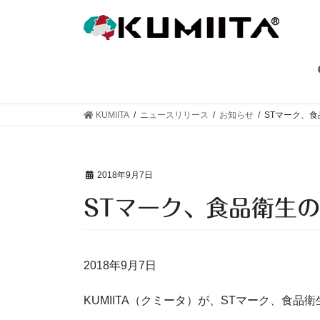
コ
ナ
ン
ビ
テ
ゲ
ン
ー
ツ
シ
へ
ョ
ス
ン
KUMIITA
ニュースリリース
お知らせ
STマーク、
キ
に
ッ
移
プ
動
2018年9月7日
STマーク、食品衛生
2018年9月7日
KUMIITA（クミータ）が、STマーク、食