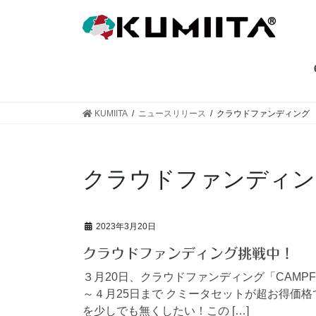
コ
ナ
ン
ビ
テ
ゲ
ン
ー
ツ
シ
へ
ョ
ス
ン
KUMIITA
ニュースリリース
クラウドファンディング
キ
に
ッ
移
プ
動
クラウドファンディン
2023年3月20日
クラウドファンディング挑戦中！
３月20日、クラウドファンディング「CAMP
～４月25日まで クミータセットが超お得価
を少しでも無くしたい！この […]